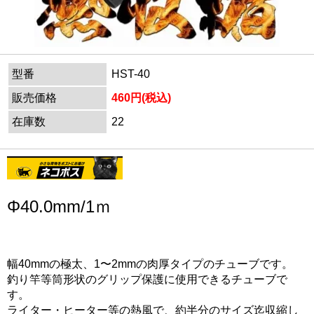
型番
HST-40
販売価格
460円(税込)
在庫数
22
Φ40.0mm/1ｍ
熱収縮（スミ）チューブ
幅40mmの極太、1〜2mmの肉厚タイプのチューブです。
釣り竿等筒形状のグリップ保護に使用できるチューブで
す。
ライター・ヒーター等の熱風で、約半分のサイズ迄収縮し