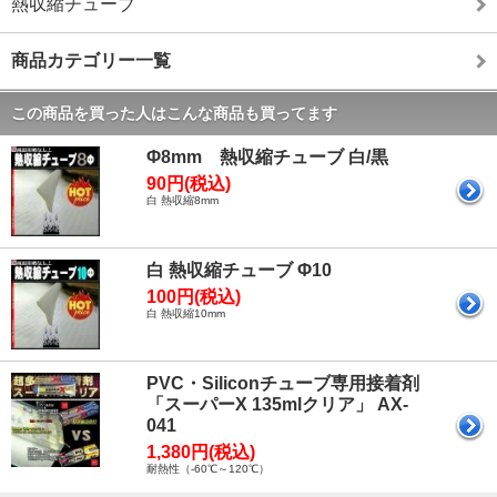
熱収縮チューブ
商品カテゴリー一覧
この商品を買った人はこんな商品も買ってます
Φ8mm 熱収縮チューブ 白/黒
90円(税込)
白 熱収縮8mm
白 熱収縮チューブ Φ10
100円(税込)
白 熱収縮10mm
PVC・Siliconチューブ専用接着剤
「スーパーX 135mlクリア」 AX-
041
1,380円(税込)
耐熱性（-60℃～120℃）