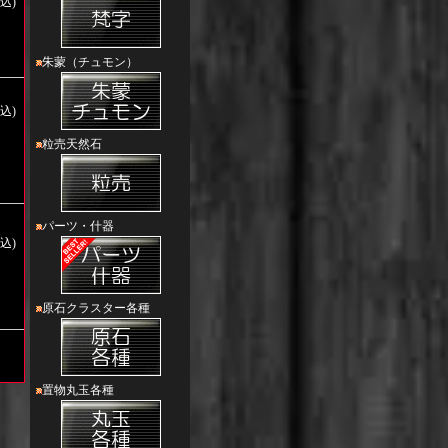
込)
朱蒙（チュモン）
税込)
粒売天然石
パーツ・什器
税込)
原石クラスター各種
置物丸玉各種