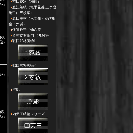
前田慶次（梅鉢）
込)
直江兼続（亀甲花菱/三つ盛
亀甲に三枚葉）
真田幸村（六文銭・結び雁
金・州浜）
伊達政宗（仙台笹）
奥村助右衛門 （九枚笹）
円(税
戦国武将腕輪1
込)
戦国武将腕輪2
税込)
浮彫
円(税
四天王腕輪シリーズ
込)