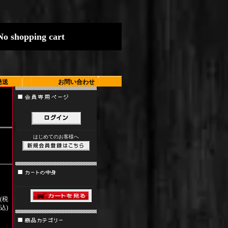
N
o
s
h
o
p
p
i
n
g
c
a
r
t
発送
お問い合わせ
はじめてのお客様へ
円(税
込)