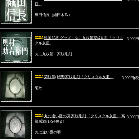
皿」
織田信長（織田木瓜）
戦国武将 グッズ！丸に九枚笹家紋彫刻「クリス
3,000
タル灰皿」
丸に九枚笹 家紋彫刻
菊紋章(16葉)家紋彫刻「クリスタル灰皿」
3,000円(
菊紋
丸に違い鷹の羽 家紋彫刻 「クリスタル灰皿」 高
3,000
級感溢れる440ｇ!
丸に違い鷹の羽