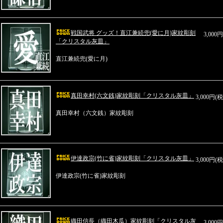
戦国武将 グッズ！直江兼続兜(愛に月)家紋彫刻
3,000
「クリスタル灰皿」
直江兼続兜(愛に月)
真田幸村(六文銭)家紋彫刻「クリスタル灰皿」
3,000円(
真田幸村（六文銭）家紋彫刻
伊達政宗(竹に雀)家紋彫刻「クリスタル灰皿」
3,000円(
伊達政宗(竹に雀)家紋彫刻
織田信長（織田木瓜）家紋彫刻「クリスタル灰
3,000