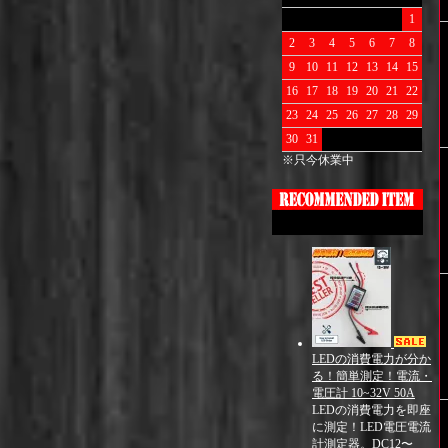
1
2
3
4
5
6
7
8
9
10
11
12
13
14
15
16
17
18
19
20
21
22
23
24
25
26
27
28
29
30
31
※只今休業中
LEDの消費電力が分か
る！簡単測定！電流・
電圧計 10~32V 50A
LEDの消費電力を即座
に測定！LED電圧電流
計測定器。DC12〜