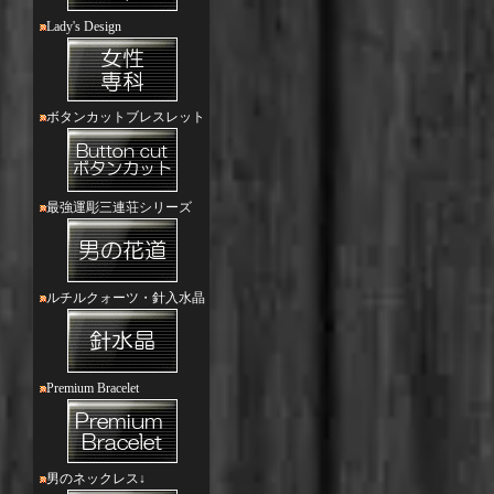
Lady's Design
ボタンカットブレスレット
最強運彫三連荘シリーズ
ルチルクォーツ・針入水晶
Premium Bracelet
男のネックレス↓