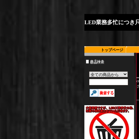
L
E
D
業
務
多
忙
に
つ
き
トップページ
c