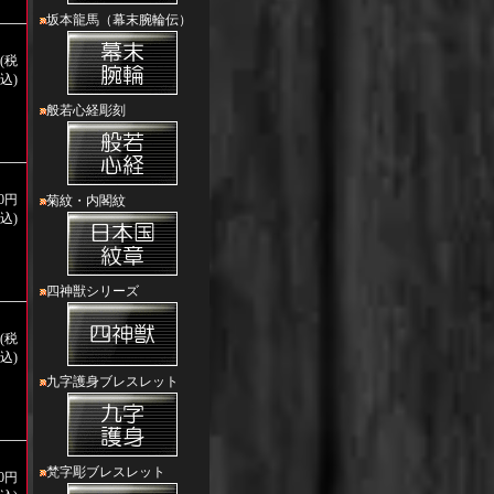
坂本龍馬（幕末腕輪伝）
円(税
込)
般若心経彫刻
00円
菊紋・内閣紋
込)
四神獣シリーズ
円(税
込)
九字護身ブレスレット
梵字彫ブレスレット
00円