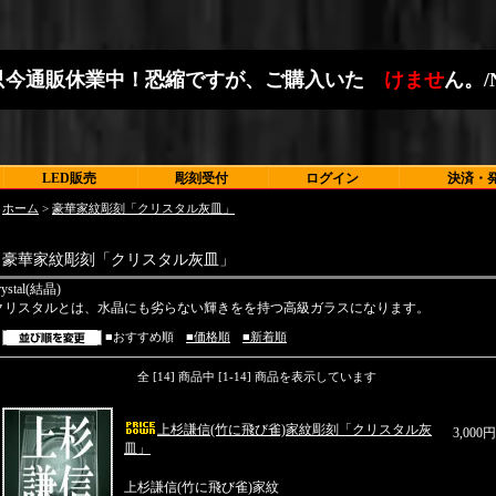
只
今
通
販
休
業
中
！
恐
縮
で
す
が
、
ご
購
入
い
た
だ
け
ま
せ
ん
。
/
LED販売
彫刻受付
ログイン
決済・
ホーム
>
豪華家紋彫刻「クリスタル灰皿」
豪華家紋彫刻「クリスタル灰皿」
rystal(結晶)
クリスタルとは、水晶にも劣らない輝きをを持つ高級ガラスになります。
■おすすめ順
■価格順
■新着順
全 [14] 商品中 [1-14] 商品を表示しています
上杉謙信(竹に飛び雀)家紋彫刻「クリスタル灰
3,000
皿」
上杉謙信(竹に飛び雀)家紋