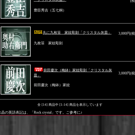
(税
豊臣秀吉（五七桐）
丸に九枚笹 家紋彫刻「クリスタル灰皿」
3,000円(
九枚笹 家紋彫刻
前田慶次（梅鉢）家紋彫刻「クリスタル灰
3,000円(
皿」
前田慶次（梅鉢）家紋
全 [14] 商品中 [1-14] 商品を表示しています
水晶の英語表記は、「Rock crystal」です。ご参考に♪