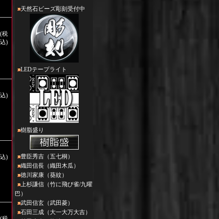
天然石ビーズ彫刻受付中
円(税
込)
LEDテープライト
税込)
樹脂盛り
豊臣秀吉（五七桐）
税込)
織田信長（織田木瓜）
徳川家康（葵紋）
上杉謙信（竹に飛び雀/九曜
巴）
武田信玄（武田菱）
石田三成（大一大万大吉）
円(税