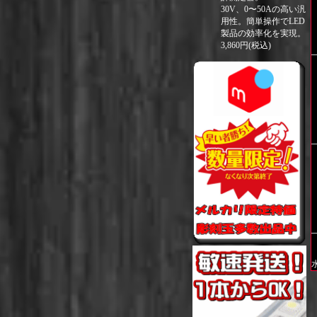
30V、0〜50Aの高い汎
用性。簡単操作でLED
製品の効率化を実現。
3,860円(税込)