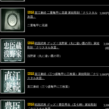
直江兼続 二重亀甲に花菱 家紋彫刻「クリスタル
3,000
灰皿」
二重亀甲に花菱
戦国武将 グッズ！浅野家（丸に違い鷹の羽）家紋
3,0
彫刻「クリスタル灰皿」
(税
浅野家（丸に違い鷹の羽）
直江兼続（三つ盛亀甲に三枚葉）家紋彫刻「クリ
3,000
スタル灰皿」
直江兼続（三つ盛亀甲に三枚葉）
戦国武将 グッズ！豊臣秀吉（五七桐）家紋彫刻
3,0
「クリスタル灰皿」