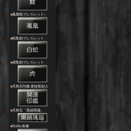
鳳凰彫ブレスレット↓
蛇彫刻ブレスレット
虎彫刻ブレスレット
天然石印鑑 家紋彫刻入
天然石「黒縞瑪瑙」
Hobby各種