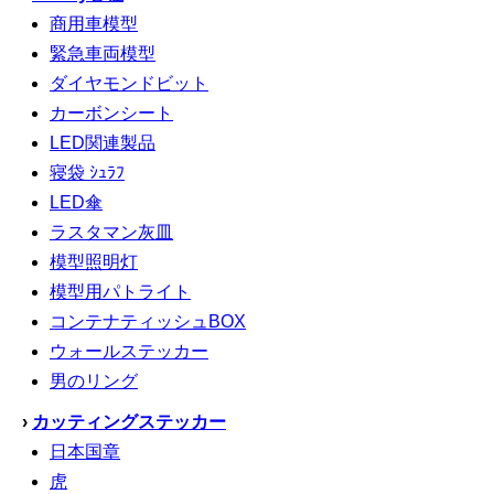
商用車模型
緊急車両模型
ダイヤモンドビット
カーボンシート
LED関連製品
寝袋 ｼｭﾗﾌ
LED傘
ラスタマン灰皿
模型照明灯
模型用パトライト
コンテナティッシュBOX
ウォールステッカー
男のリング
›
カッティングステッカー
日本国章
虎