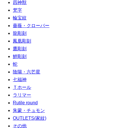
四神獣
梵字
輪宝紋
薔薇・クローバー
龍彫刻
鳳凰彫刻
鷹彫刻
鯉彫刻
蛇
陰陽・六芒星
七福神
Ｔホール
ラリマー
Rutile round
朱蒙・チュモン
OUTLETS(家紋)
その他