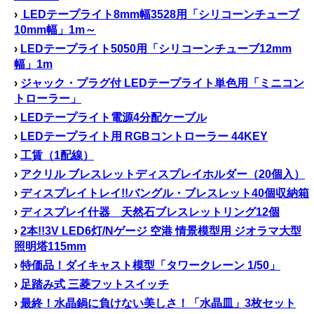
›
LEDテープライト8mm幅3528用「シリコーンチューブ
10mm幅」1m～
›
LEDテープライト5050用「シリコーンチューブ12mm
幅」1m
›
ジャック・プラグ付 LEDテープライト単色用「ミニコン
トローラー」
›
LEDテープライト電源4分配ケーブル
›
LEDテープライト用 RGBコントローラー 44KEY
›
工賃（1配線）
›
アクリル ブレスレットディスプレイホルダー（20個入）
›
ディスプレイトレイ!!バングル・ブレスレット40個収納箱
›
ディスプレイ什器 天然石ブレスレットリング12個
›
2本!!3V LED6灯/Nゲージ 空港 情景模型用 ジオラマ大型
照明塔115mm
›
特価品！ダイキャスト模型「タワークレーン 1/50」
›
足踏み式 三菱フットスイッチ
›
最終！水晶鍋に負けない美しさ！「水晶皿」3枚セット