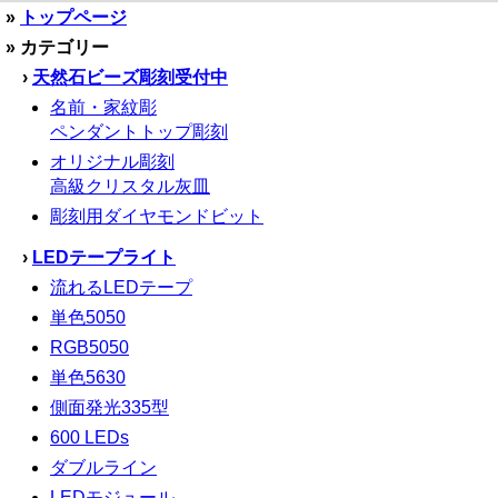
»
トップページ
» カテゴリー
›
天然石ビーズ彫刻受付中
名前・家紋彫
ペンダントトップ彫刻
オリジナル彫刻
高級クリスタル灰皿
彫刻用ダイヤモンドビット
›
LEDテープライト
流れるLEDテープ
単色5050
RGB5050
単色5630
側面発光335型
600 LEDs
ダブルライン
LEDモジュール