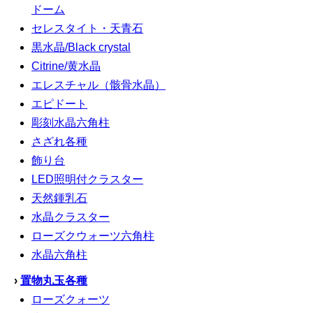
ドーム
セレスタイト・天青石
黒水晶/Black crystal
Citrine/黄水晶
エレスチャル（骸骨水晶）
エピドート
彫刻水晶六角柱
さざれ各種
飾り台
LED照明付クラスター
天然鍾乳石
水晶クラスター
ローズクウォーツ六角柱
水晶六角柱
›
置物丸玉各種
ローズクォーツ