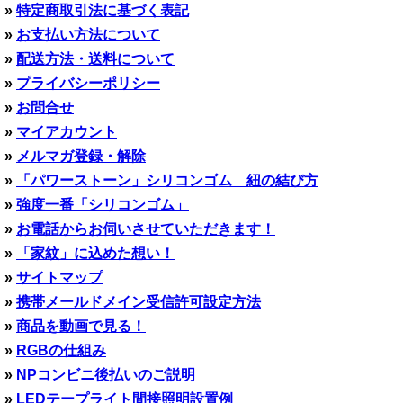
»
特定商取引法に基づく表記
»
お支払い方法について
»
配送方法・送料について
»
プライバシーポリシー
»
お問合せ
»
マイアカウント
»
メルマガ登録・解除
»
「パワーストーン」シリコンゴム 紐の結び方
»
強度一番「シリコンゴム」
»
お電話からお伺いさせていただきます！
»
「家紋」に込めた想い！
»
サイトマップ
»
携帯メールドメイン受信許可設定方法
»
商品を動画で見る！
»
RGBの仕組み
»
NPコンビニ後払いのご説明
»
LEDテープライト間接照明設置例