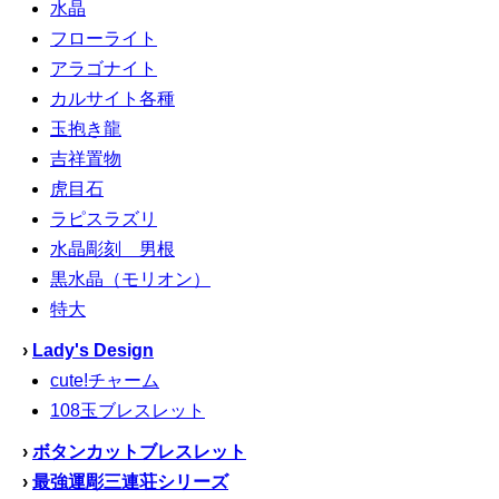
水晶
フローライト
アラゴナイト
カルサイト各種
玉抱き龍
吉祥置物
虎目石
ラピスラズリ
水晶彫刻 男根
黒水晶（モリオン）
特大
›
Lady's Design
cute!チャーム
108玉ブレスレット
›
ボタンカットブレスレット
›
最強運彫三連荘シリーズ