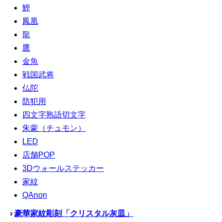
鯉
鳳凰
龍
鷹
金魚
戦国武将
仏陀
防犯用
四文字熟語切文字
朱蒙（チュモン）
LED
店舗POP
3Dウォールステッカー
家紋
QAnon
›
豪華家紋彫刻「クリスタル灰皿」