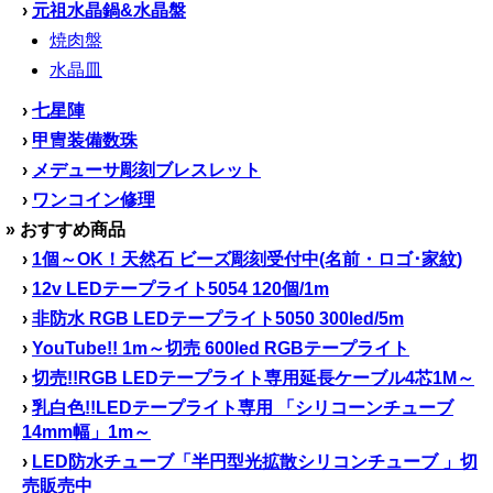
›
元祖水晶鍋&水晶盤
焼肉盤
水晶皿
›
七星陣
›
甲冑装備数珠
›
メデューサ彫刻ブレスレット
›
ワンコイン修理
» おすすめ商品
›
1個～OK！天然石 ビーズ彫刻受付中(名前・ロゴ･家紋)
›
12v LEDテープライト5054 120個/1m
›
非防水 RGB LEDテープライト5050 300led/5m
›
YouTube!! 1m～切売 600led RGBテープライト
›
切売!!RGB LEDテープライト専用延長ケーブル4芯1M～
›
乳白色!!LEDテープライト専用 「シリコーンチューブ
14mm幅」1m～
›
LED防水チューブ「半円型光拡散シリコンチューブ 」切
売販売中