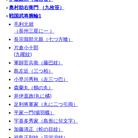
›
奥村助右衛門 （九枚笹）
›
戦国武将腕輪1
毛利元就
（長州三星に一 ）
長宗我部元親（七つ方喰）
片倉小十郎
(九曜紋)
軍師官兵衛（藤巴紋）
島左近（三つ柏）
小早川秀秋（左三つ巴）
森蘭丸（鶴の丸）
井伊直政(丸に橘)
足利将軍家（丸に二つ引両）
平家一門(揚羽蝶）
宇喜多秀家（島形に兒文字）
加藤清正（蛇の目紋）
福島正則紋（花沢潟紋）