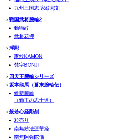
九州三国志 家紋彫刻
›
戦国武将腕輪2
動物紋
武将花押
›
浮彫
家紋KAMON
梵字BONJI
›
四天王腕輪シリーズ
›
坂本龍馬（幕末腕輪伝）
維新腕輪
（勤王の志士達）
›
般若心経彫刻
粒売り
南無妙法蓮華経
南無阿弥陀佛