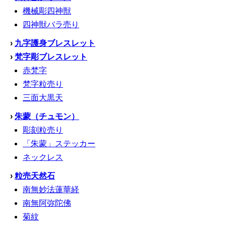
機械彫四神獣
四神獣バラ売り
›
九字護身ブレスレット
›
梵字彫ブレスレット
赤梵字
梵字粒売り
三面大黒天
›
朱蒙（チュモン）
彫刻粒売り
「朱蒙」ステッカー
ネックレス
›
粒売天然石
南無妙法蓮華経
南無阿弥陀佛
菊紋