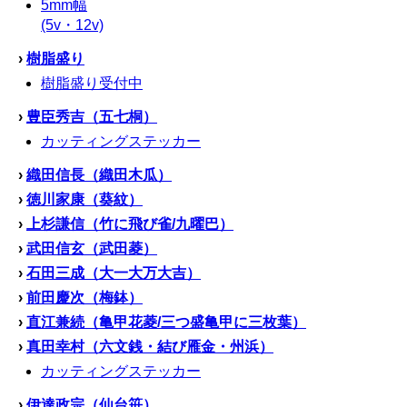
5mm幅
(5v・12v)
›
樹脂盛り
樹脂盛り受付中
›
豊臣秀吉（五七桐）
カッティングステッカー
›
織田信長（織田木瓜）
›
徳川家康（葵紋）
›
上杉謙信（竹に飛び雀/九曜巴）
›
武田信玄（武田菱）
›
石田三成（大一大万大吉）
›
前田慶次（梅鉢）
›
直江兼続（亀甲花菱/三つ盛亀甲に三枚葉）
›
真田幸村（六文銭・結び雁金・州浜）
カッティングステッカー
›
伊達政宗（仙台笹）