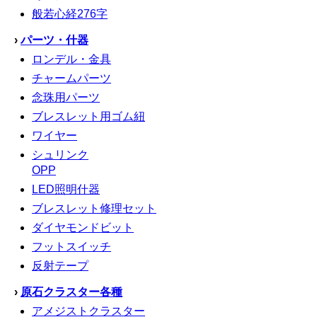
般若心経276字
›
パーツ・什器
ロンデル・金具
チャームパーツ
念珠用パーツ
ブレスレット用ゴム紐
ワイヤー
シュリンク
OPP
LED照明什器
ブレスレット修理セット
ダイヤモンドビット
フットスイッチ
反射テープ
›
原石クラスター各種
アメジストクラスター