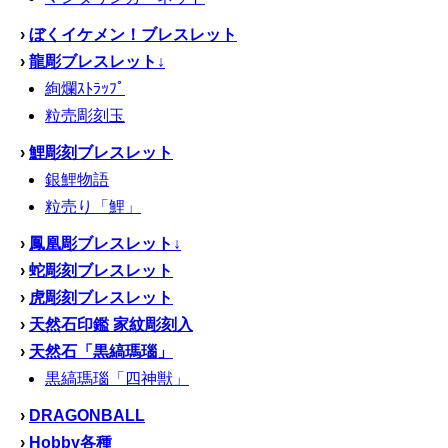
›
ぼくイケメン！ブレスレット
›
龍彫ブレスレット↓
絢爛ｽﾄﾗｯﾌﾟ
粒売彫刻玉
›
鯉彫刻ブレスレット
銀鯉物語
粒売り「鯉」
›
鳳凰彫ブレスレット↓
›
蛇彫刻ブレスレット
›
虎彫刻ブレスレット
›
天然石印鑑 家紋彫刻入
›
天然石「黒縞瑪瑙」
黒縞瑪瑙「四神獣」
›
DRAGONBALL
›
Hobby各種