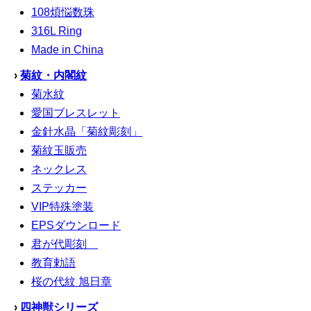
108煩悩数珠
316L Ring
Made in China
›
菊紋・内閣紋
菊水紋
愛国ブレスレット
金針水晶「菊紋彫刻」
菊紋玉販売
ネックレス
ステッカー
VIP特殊塗装
EPSダウンロード
君が代彫刻
教育勅語
桜の代紋 旭日章
›
四神獣シリーズ