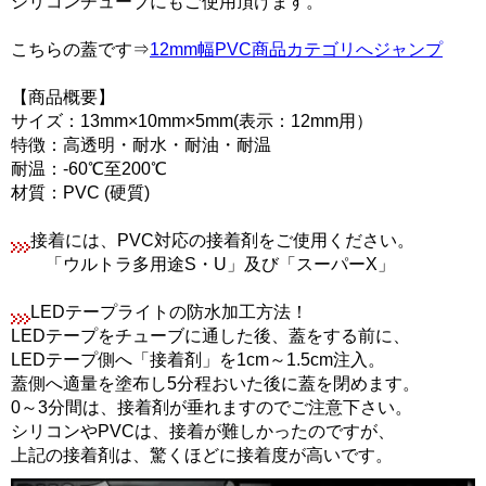
シリコンチューブにもご使用頂けます。
こちらの蓋です⇒
12mm幅PVC商品カテゴリへジャンプ
【商品概要】
サイズ：13mm×10mm×5mm(表示：12mm用）
特徴：高透明・耐水・耐油・耐温
耐温：-60℃至200℃
材質：PVC (硬質)
接着には、PVC対応の接着剤をご使用ください。
「ウルトラ多用途S・U」及び「スーパーX」
LEDテープライトの防水加工方法！
LEDテープをチューブに通した後、蓋をする前に、
LEDテープ側へ「接着剤」を1cm～1.5cm注入。
蓋側へ適量を塗布し5分程おいた後に蓋を閉めます。
0～3分間は、接着剤が垂れますのでご注意下さい。
シリコンやPVCは、接着が難しかったのですが、
上記の接着剤は、驚くほどに接着度が高いです。