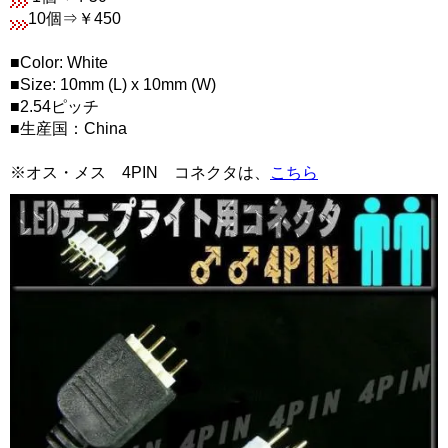
10個⇒￥450
■Color: White
■Size: 10mm (L) x 10mm (W)
■2.54ピッチ
■生産国：China
※オス・メス 4PIN コネクタは、
こちら