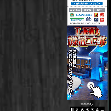
2026年8月
日
月
火
水
木
金
土