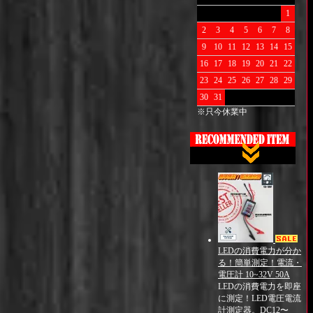
1
2
3
4
5
6
7
8
9
10
11
12
13
14
15
16
17
18
19
20
21
22
23
24
25
26
27
28
29
30
31
※只今休業中
LEDの消費電力が分か
る！簡単測定！電流・
電圧計 10~32V 50A
LEDの消費電力を即座
に測定！LED電圧電流
計測定器。DC12〜