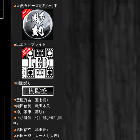
天然石ビーズ彫刻受付中
LEDテープライト
樹脂盛り
豊臣秀吉（五七桐）
織田信長（織田木瓜）
徳川家康（葵紋）
上杉謙信（竹に飛び雀/九曜
巴）
武田信玄（武田菱）
石田三成（大一大万大吉）