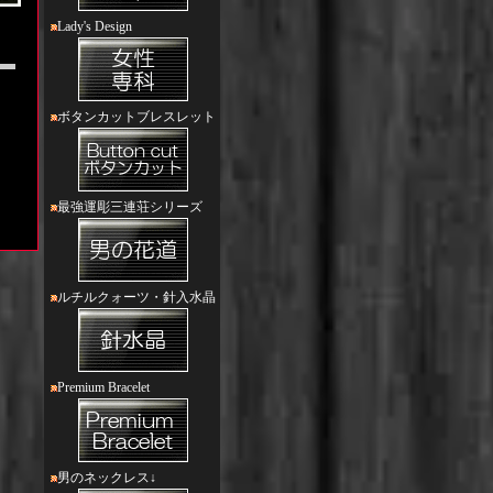
Lady's Design
ボタンカットブレスレット
最強運彫三連荘シリーズ
ルチルクォーツ・針入水晶
Premium Bracelet
男のネックレス↓