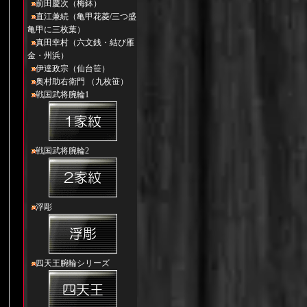
前田慶次（梅鉢）
直江兼続（亀甲花菱/三つ盛
亀甲に三枚葉）
真田幸村（六文銭・結び雁
金・州浜）
伊達政宗（仙台笹）
奥村助右衛門 （九枚笹）
戦国武将腕輪1
戦国武将腕輪2
浮彫
四天王腕輪シリーズ