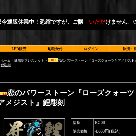
只
今
通
販
休
業
中
！
恐
縮
で
す
が
、
ご
購
入
い
た
だ
け
ま
せ
ん
。
/
LED販売
彫刻受付
ログイン
決済・
ホーム
>
鯉彫刻ブレスレット
>
恋のパワーストーン『ローズクォーツとアメジスト
鯉彫刻
恋のパワーストーン『ローズクォーツ
アメジスト』鯉彫刻
型番
KC-38
販売価格
4,680円(税込)