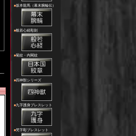
坂本龍馬（幕末腕輪伝）
般若心経彫刻
菊紋・内閣紋
四神獣シリーズ
九字護身ブレスレット
梵字彫ブレスレット