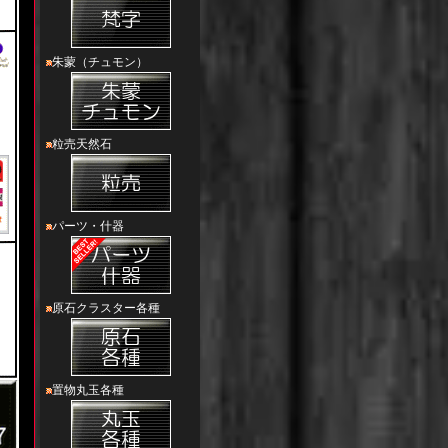
朱蒙（チュモン）
粒売天然石
パーツ・什器
原石クラスター各種
置物丸玉各種