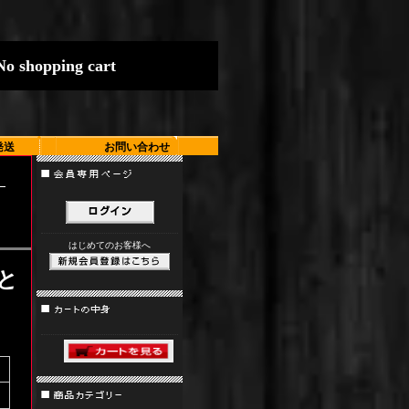
N
o
s
h
o
p
p
i
n
g
c
a
r
t
発送
お問い合わせ
』
はじめてのお客様へ
と