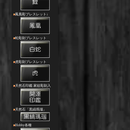
鳳凰彫ブレスレット↓
蛇彫刻ブレスレット
虎彫刻ブレスレット
天然石印鑑 家紋彫刻入
天然石「黒縞瑪瑙」
Hobby各種