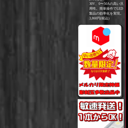
30V、0〜50Aの高い汎
用性。簡単操作でLED
製品の効率化を実現。
3,860円(税込)