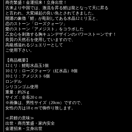
商売繁盛！金運招来！立身出世！
古来より中国では、激流を昇る鯉は龍となって天に昇る
と言われ、大変縁起の良い魚とされてきました。
開運の象徴「鯉」が彫刻してある水晶12ミリ玉と、
恋のストーン「ローズクォーツ」
愛のストーン「アメジスト」をコラボした
乙女心を刺激する胸キュンデザインのパワーストーンです！
良質の天然石を使用していますので、
高級感溢れるジュエリーとして
ご使用下さい。
【商品概要】
12ミリ：鯉彫水晶玉1個
10ミリ：ローズクォーツ（紅水晶）8個
10ミリ：アメジスト 6個
ロンデル
シリコンゴム使用
重量：約26ｇ
サイズ：全長20ｃｍ
※画像は、男性サイズ（20cm）ですので、
女性の方は18ｃｍで御作り致します。
≪昇鯉の意味≫
出世・商売繁盛・家内安全
金運招来・立身出世