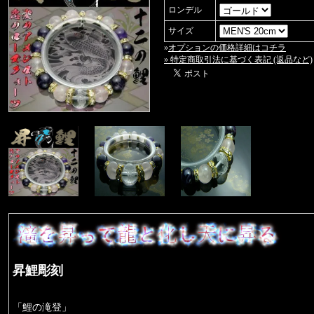
ロンデル
サイズ
»
オプションの価格詳細はコチラ
» 特定商取引法に基づく表記 (返品など)
昇鯉彫刻
「鯉の滝登」