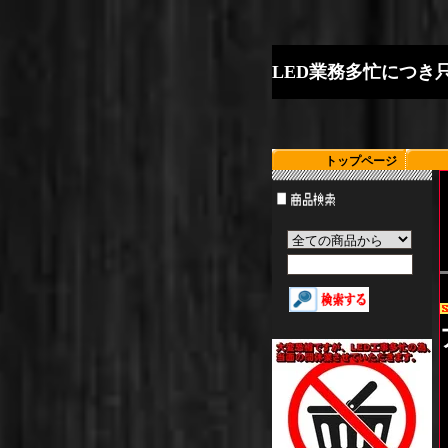
L
E
D
業
務
多
忙
に
つ
き
トップページ