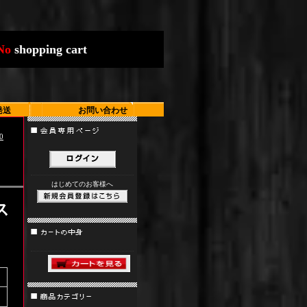
N
o
s
h
o
p
p
i
n
g
c
a
r
t
発送
お問い合わせ
0
はじめてのお客様へ
ス