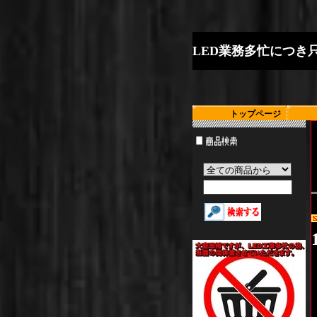
L
E
D
業
務
多
忙
に
つ
き
トップページ