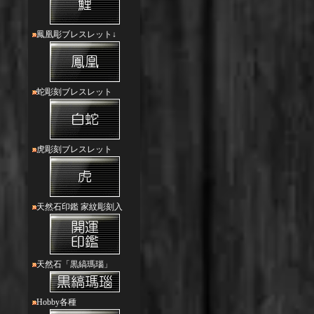
鳳凰彫ブレスレット↓
蛇彫刻ブレスレット
虎彫刻ブレスレット
天然石印鑑 家紋彫刻入
天然石「黒縞瑪瑙」
Hobby各種