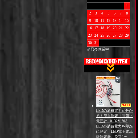
1
2
3
4
5
6
7
8
9
10
11
12
13
14
15
16
17
18
19
20
21
22
23
24
25
26
27
28
29
30
31
※只今休業中
LEDの消費電力が分か
る！簡単測定！電流・
電圧計 10~32V 50A
LEDの消費電力を即座
に測定！LED電圧電流
計測定器。DC12〜