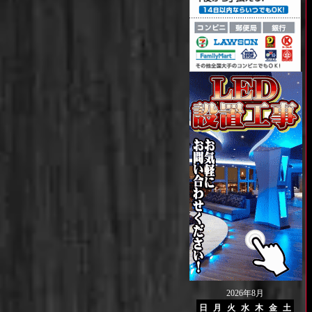
2026年8月
日
月
火
水
木
金
土