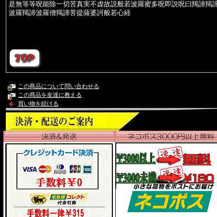
是無等等呪能除一切苦真実不虚故説般若波羅蜜多呪即説呪曰羯諦羯
波羅羯諦波羅僧羯諦菩提薩婆訶般若心経
この商品について問い合わせる
この商品を友達に教える
買い物を続ける