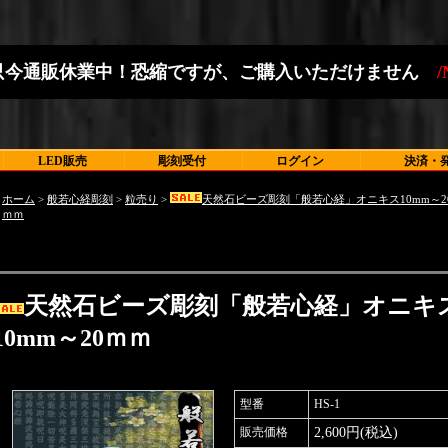
只
今
通
販
休
業
中
！
恐
縮
で
す
が
、
ご
購
入
い
た
だ
け
ま
せ
ん
。
/
LED販売
彫刻受付
ログイン
決済・
ホーム
>
般若心経彫刻
>
粒売り
>
天然石ビーズ彫刻「般若心経」オニキス10mm～2
ｍｍ
天然石ビーズ彫刻「般若心経」オニキ
10mm～20ｍｍ
型番
HS-1
販売価格
2,600円(税込)