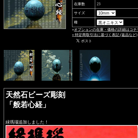
在庫数
23
サイズ
種
»
オプションの在庫・価格の詳細はコチ
» 特定商取引法に基づく表記 (返品など)
天然石ビーズ彫刻
「般若心経」
緑瑪瑙追加しました！