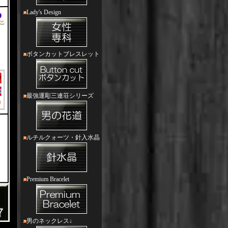
Lady's Design
ボタンカットブレスレット
最強運彫三連荘シリーズ
ルチルクォーツ・針入水晶
Premium Bracelet
男のネックレス↓