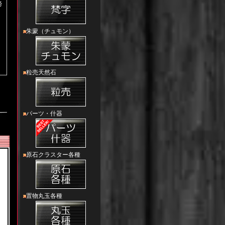
諦
朱蒙（チュモン）
粒売天然石
パーツ・什器
原石クラスター各種
置物丸玉各種