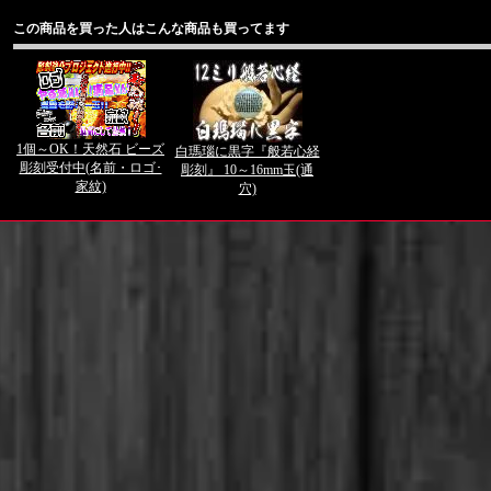
この商品を買った人はこんな商品も買ってます
1個～OK！天然石 ビーズ
白瑪瑙に黒字『般若心経
彫刻受付中(名前・ロゴ･
彫刻』 10～16mm玉(通
家紋)
穴)