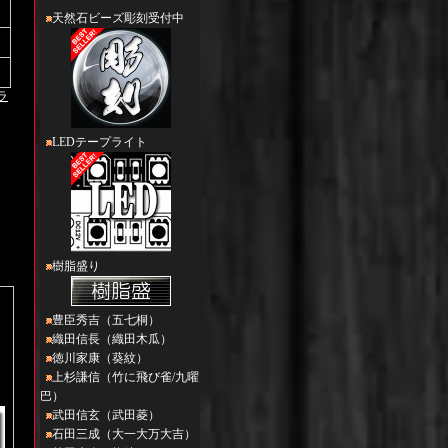
天然石ビーズ彫刻受付中
ラ
LEDテープライト
樹脂盛り
豊臣秀吉（五七桐）
織田信長（織田木瓜）
徳川家康（葵紋）
上杉謙信（竹に飛び雀/九曜
巴）
武田信玄（武田菱）
石田三成（大一大万大吉）