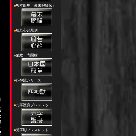
坂本龍馬（幕末腕輪伝）
般若心経彫刻
菊紋・内閣紋
四神獣シリーズ
異
九字護身ブレスレット
生
声
尽
礙
多
梵字彫ブレスレット
呪