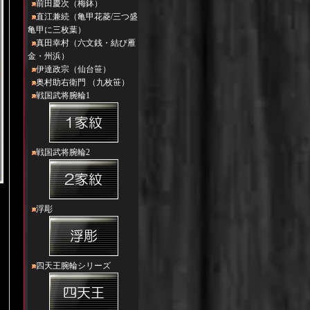
前田慶次（梅鉢）
直江兼続（亀甲花菱/三つ盛
亀甲に三枚葉）
真田幸村（六文銭・結び雁
金・州浜）
伊達政宗（仙台笹）
奥村助右衛門 （九枚笹）
戦国武将腕輪1
戦国武将腕輪2
浮彫
四天王腕輪シリーズ