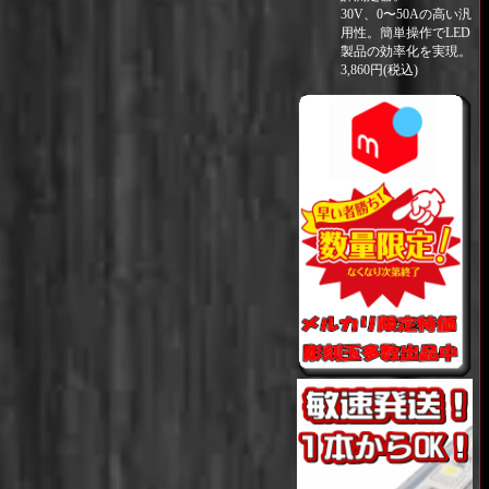
30V、0〜50Aの高い汎
用性。簡単操作でLED
製品の効率化を実現。
3,860円(税込)