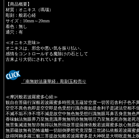
【商品概要】
材質：オニキス（瑪瑙）
彫刻：般若心経
サイズ：10mm～20mm
着色：無し
通穴：有
≪オニキス意味≫
オニキスは、邪念や悪い気を振り払い、
感情をコントロールする魔除けの石として
古来より大切にされています。
「南無妙法蓮華経」彫刻玉粒売り
≪摩訶般若波羅蜜多心経≫
観自在菩薩行深般若波羅蜜多時照見五蘊皆空度一切苦厄舎利子色不
空空不異色色即是空空即是色受想行識亦復如是舎利子是諸法空相不
不滅不垢不浄不増不減是故空中無色無受想行識無眼耳鼻舌身意無色
香味触法無眼界乃至無意識界無無明亦無無明尽乃至無老死亦無老死
無苦集滅道無智亦無得以無所得故菩提薩捶依般若波羅蜜多故心無罫
無罫礙故無有恐怖遠離一切顛倒夢想究竟涅槃三世諸仏依般若波羅蜜
故得阿耨多羅三貌三菩提故知般若波羅蜜多是大神呪是大明呪是無上