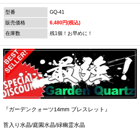
型番
GQ-41
販売価格
6,480円(税込)
在庫数
残1個！お早めに！
『ガーデンクォーツ14mm ブレスレット』
苔入り水晶/庭園水晶/緑幽霊水晶