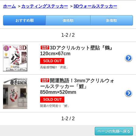
ホーム
＞
カッティングステッカー
＞
3Dウォールステッカー
おすすめ順
価格順
新着順
1-2 / 2
3Dアクリルカット壁貼『鶴』
120cm×67cm
SOLD OUT
高級感増幅!!「昇龍」
開運熟語！3mmアクリルウォ
ールステッカー「鯉」
850mm×520mm
SOLD OUT
開運の空間造り「鯉」
1-2 / 2
ページの先頭へ戻る