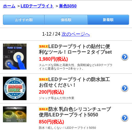
ホーム
＞
LEDテープライト
＞
単色5050
おすすめ順
価格順
新着順
1-12 / 24
次のページへ
LEDテープライトの貼付に便
利なツール！ローラー２タイプset
1,980円(税込)
スムーズな回転と高耐久性、負荷軽減などLEDテープラ
イトに最適なローラー2本セット。
LEDテープライトの防水加工
お任せください！
200円(税込)
ジャック等はんだ付け作業
防水 乳白色シリコンチューブ
使用/LEDテープライト5050
850円(税込)
防水！眩しくない！LEDテープライト5050